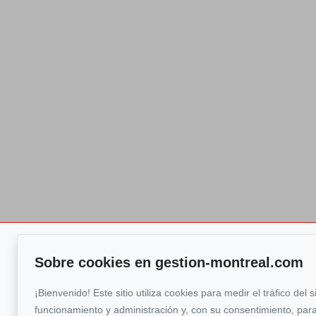
GESTION
Para hablar con
Sobre cookies en gestion-montreal.com
MONTREAL
GESTION MONTR
Anuncios
+1 (514) 50
¡Bienvenido! Este sitio utiliza cookies para medir el tráfico del s
Nuestros servicios
funcionamiento y administración y, con su consentimiento, para