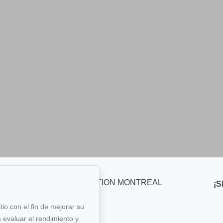
 nosotros
¡S
ÉAL
0-7900
itio con el fin de mejorar su
 evaluar el rendimiento y