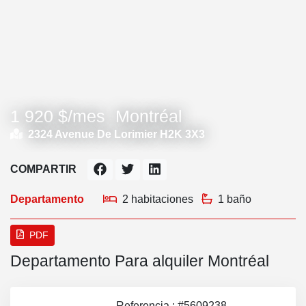
1 920 $/mes
Montréal
2324 Avenue De Lorimier H2K 3X3
COMPARTIR
Departamento
2 habitaciones
1 baño
PDF
Departamento Para alquiler Montréal
Referencia : #5609238