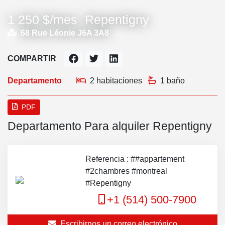
1 250 $/mes
Repentigny
68 Rue Léonie J6A 3A8
COMPARTIR
Departamento
2 habitaciones
1 baño
PDF
Departamento Para alquiler Repentigny
Referencia : ##appartement
#2chambres #montreal
#Repentigny
+1 (514) 500-7900
Escribirnos un correo electrónico