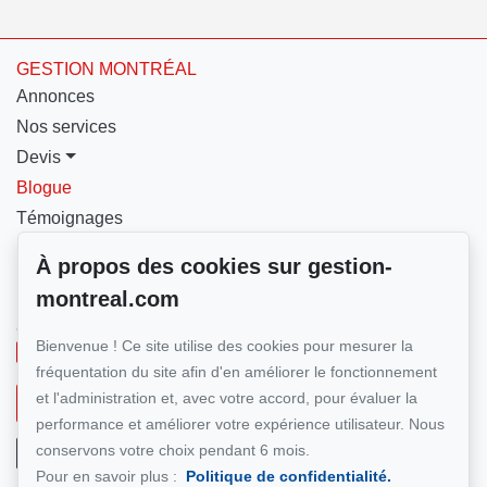
GESTION MONTRÉAL
Annonces
Nos services
Devis
Blogue
Témoignages
Nous contacter
À propos des cookies sur gestion-
montreal.com
Pour nous joindre
GESTION MONTRÉAL
Bienvenue ! Ce site utilise des cookies pour mesurer la
+1 (514) 500-7900
fréquentation du site afin d'en améliorer le fonctionnement
et l'administration et, avec votre accord, pour évaluer la
Écrivez-nous un courriel
performance et améliorer votre expérience utilisateur. Nous
conservons votre choix pendant 6 mois.
Pour en savoir plus :
Politique de confidentialité.