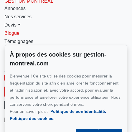
GESTION MONTRÉAL
Annonces
Nos services
Devis
Blogue
Témoignages
Nous contacter
À propos des cookies sur gestion-
montreal.com
Pour nous joindre
GESTION MONTRÉAL
Bienvenue ! Ce site utilise des cookies pour mesurer la
+1 (514) 500-7900
fréquentation du site afin d'en améliorer le fonctionnement
et l'administration et, avec votre accord, pour évaluer la
Écrivez-nous un courriel
performance et améliorer votre expérience utilisateur. Nous
conservons votre choix pendant 6 mois.
Pour en savoir plus :
Politique de confidentialité.
Politique des cookies.
Suivez-nous sur Facebook !