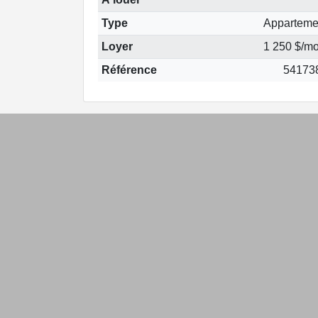
Type
Apparteme
Loyer
1 250 $/mo
Référence
54173