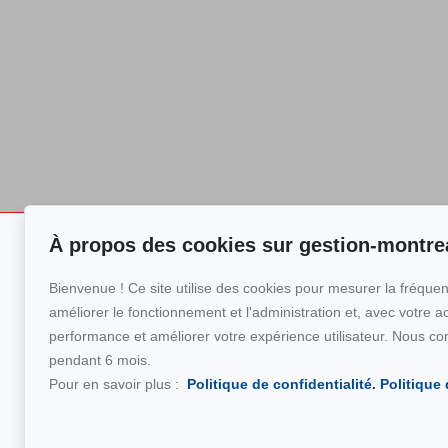
À propos des cookies sur gestion-montre
GESTION
Pour nous joind
MONTRÉAL
Bienvenue ! Ce site utilise des cookies pour mesurer la fréquent
GESTION MONTR
Annonces
+1 (514) 50
améliorer le fonctionnement et l'administration et, avec votre a
Nos services
performance et améliorer votre expérience utilisateur. Nous co
Écrivez-nous u
pendant 6 mois.
Devis
Pour en savoir plus :
Politique de confidentialité.
Politique
Blogue
Témoignages
Nous contacter