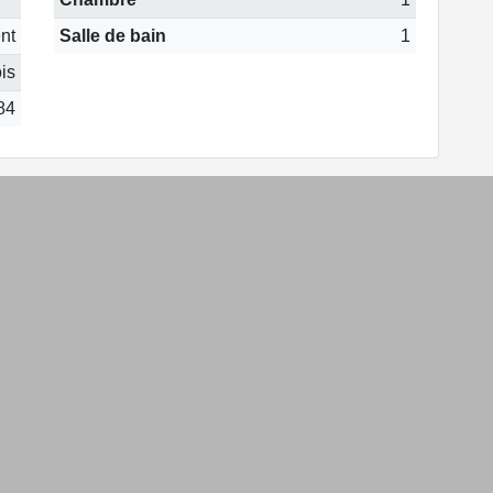
nt
Salle de bain
1
is
84