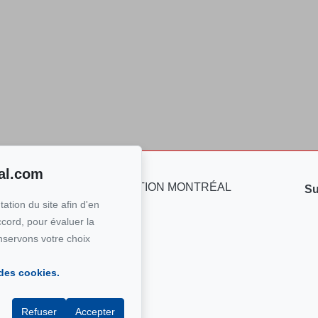
al.com
re
Su
ation du site afin d'en
ÉAL
0-7900
ccord, pour évaluer la
nservons votre choix
n courriel
 des cookies.
Refuser
Accepter