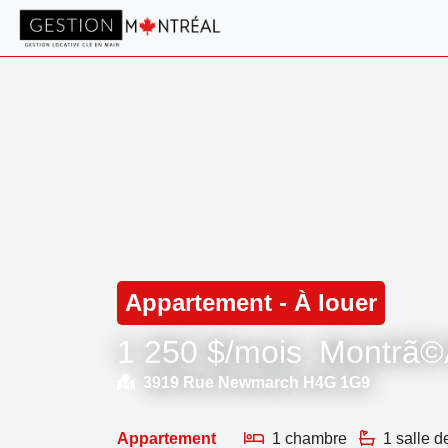
Appartement - À louer
1 250 $/mois
Montrã©
3919 Rue Newmarch H4G 1G9
Appartement
1 chambre
1 salle d