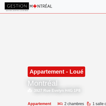
Appartement - Loué
Montréal
3927 Rue Evelyn H4G 1P8
Appartement
2 chambres
1 salle 