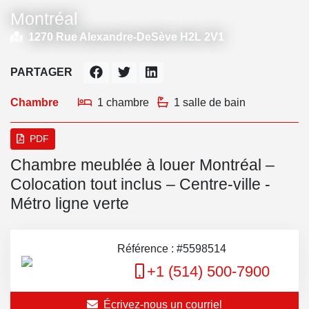
Montréal
1270 Rue Alexandre-DeSève H2L 2V1
PARTAGER
Chambre
1 chambre
1 salle de bain
PDF
Chambre meublée à louer Montréal –
Colocation tout inclus – Centre-ville -
Métro ligne verte
Référence : #5598514
+1 (514) 500-7900
Écrivez-nous un courriel