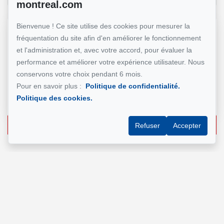
montreal.com
Bienvenue ! Ce site utilise des cookies pour mesurer la
Référence :
#5598514
fréquentation du site afin d'en améliorer le fonctionnement
et l'administration et, avec votre accord, pour évaluer la
performance et améliorer votre expérience utilisateur. Nous
GESTION MONTRÉAL
conservons votre choix pendant 6 mois.
Pour en savoir plus :
Politique de confidentialité.
Gestionnaire Immobilier
Politique des cookies.
+1 (514) 500-7900
Écrivez-nous un courriel
Refuser
Accepter