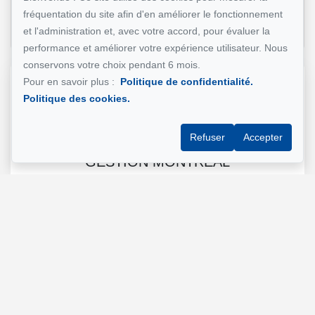
fumée
fréquentation du site afin d'en améliorer le fonctionnement
et l'administration et, avec votre accord, pour évaluer la
performance et améliorer votre expérience utilisateur. Nous
conservons votre choix pendant 6 mois.
Pour en savoir plus :
Politique de confidentialité.
Référence :
##Chambre meublée tout inclus
Politique des cookies.
colocation Montréal
Refuser
Accepter
GESTION MONTRÉAL
Gestionnaire Immobilier
+1 (514) 500-7900
Écrivez-nous un courriel