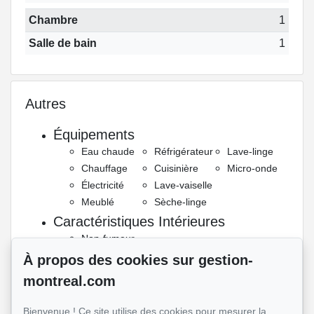
Chambre
1
Salle de bain
1
Autres
Équipements
Eau chaude
Réfrigérateur
Lave-linge
Chauffage
Cuisinière
Micro-onde
Électricité
Lave-vaiselle
Meublé
Sèche-linge
Caractéristiques Intérieures
Non-fumeur
Services
À propos des cookies sur gestion-
Internet
montreal.com
Sécurité
Détecteur de
Bienvenue ! Ce site utilise des cookies pour mesurer la