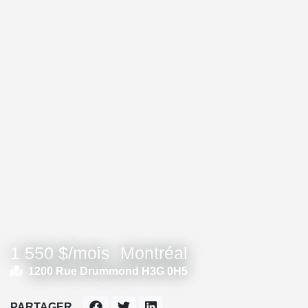
1 550 $/mois
Montréal
1200 Rue Drummond H3G 0H5
PARTAGER