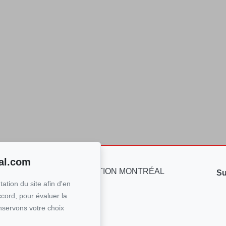
al.com
re
Su
ation du site afin d'en
ÉAL
0-7900
ccord, pour évaluer la
nservons votre choix
n courriel