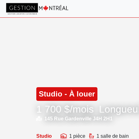
Studio - À louer
1 700 $/mois
Longueui
145 Rue Gardenville J4H 2H1
Studio
1 pièce
1 salle de bain