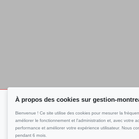
À propos des cookies sur gestion-montre
GESTION
Pour nous joind
MONTRÉAL
Bienvenue ! Ce site utilise des cookies pour mesurer la fréquent
GESTION MONTR
Annonces
+1 (514) 50
améliorer le fonctionnement et l'administration et, avec votre a
Nos services
performance et améliorer votre expérience utilisateur. Nous co
Écrivez-nous u
pendant 6 mois.
Devis